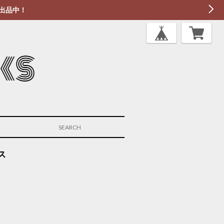
出品中！
ス