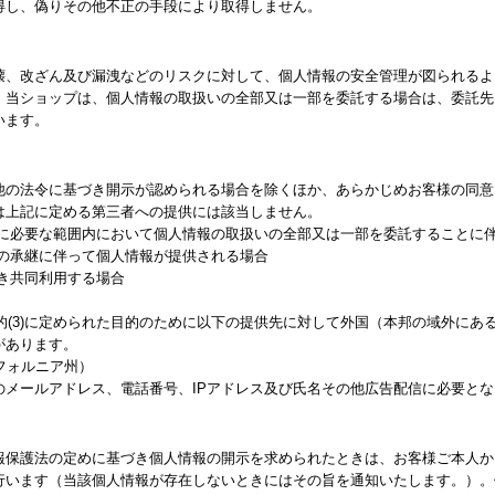
得し、偽りその他不正の手段により取得しません。
壊、改ざん及び漏洩などのリスクに対して、個人情報の安全管理が図られるよ
、当ショップは、個人情報の取扱いの全部又は一部を委託する場合は、委託先
います。
他の法令に基づき開示が認められる場合を除くほか、あらかじめお客様の同意
は上記に定める第三者への提供には該当しません。
成に必要な範囲内において個人情報の取扱いの全部又は一部を委託することに
業の承継に伴って個人情報が提供される場合
き共同利用する場合
目的(3)に定められた目的のために以下の提供先に対して外国（本邦の域外に
があります。
・カリフォルニア州）
のメールアドレス、電話番号、IPアドレス及び氏名その他広告配信に必要とな
報保護法の定めに基づき個人情報の開示を求められたときは、お客様ご本人か
行います（当該個人情報が存在しないときにはその旨を通知いたします。）。