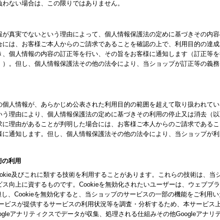
負わない場合は、この限りではありません。
報が真実でないという理由によって、個人情報保護法の定めに基づきその内容
合には、お客様ご本人からのご請求であることを確認の上で、利用目的の達成
き、個人情報の内容の訂正等を行い、その旨をお客様に通知します（訂正等を
。）。但し、個人情報保護法その他の法令により、当ショップが訂正等の義務
の個人情報が、あらかじめ公表された利用目的の範囲を超えて取り扱われてい
いう理由により、個人情報保護法の定めに基づきその利用の停止又は消去（以
求に理由があることが判明した場合には、お客様ご本人からのご請求であるこ
様に通知します。但し、個人情報保護法その他の法令により、当ショップが利
技術の利用
ookie及びこれに類する技術を利用することがあります。これらの技術は、
ス向上に資するものです。Cookieを無効化されたいユーザーは、ウェブブ
。但し、Cookieを無効化すると、当ショップのサービスの一部の機能をご利用
スが提供するサービスの利用状況等を調査・分析するため、本サービス上に Goog
gleアナリティクスでデータが収集、処理される仕組みその他Googleアナ