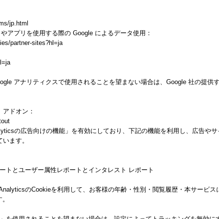
ms/jp.html
トやアプリを使用する際の Google によるデータ使用：
ies/partner-sites?hl=ja
l=ja
gle アナリティクスで使用されることを望まない場合は、Google 社の提供する
ト アドオン：
tout
alyticsの広告向けの機能」を有効にしており、下記の機能を利用し、広告やサイト改善の
しています。
ー属性レポートとユーザー属性レポートとインタレスト レポート
 AnalyticsのCookieを利用して、お客様の年齢・性別・閲覧履歴・本サ
す。
向けの機能」を使用されることを望まない場合は、設定によってトラッキングを無効にすること