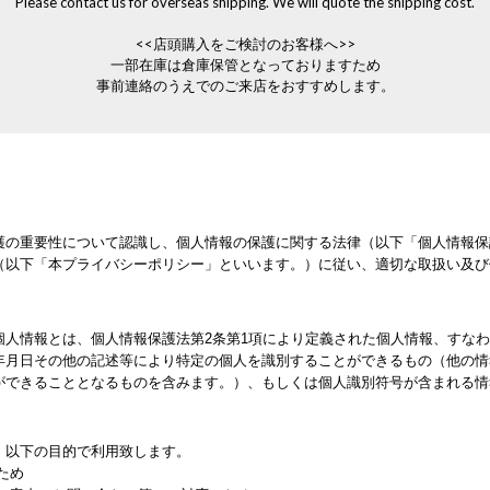
Please contact us for overseas shipping. We will quote the shipping cost.
<<店頭購入をご検討のお客様へ>>
一部在庫は倉庫保管となっておりますため
事前連絡のうえでのご来店をおすすめします。
護の重要性について認識し、個人情報の保護に関する法律（以下「個人情報保
（以下「本プライバシーポリシー」といいます。）に従い、適切な取扱い及び
個人情報とは、個人情報保護法第2条第1項により定義された個人情報、すな
年月日その他の記述等により特定の個人を識別することができるもの（他の情
ができることとなるものを含みます。）、もしくは個人識別符号が含まれる情
、以下の目的で利用致します。
ため