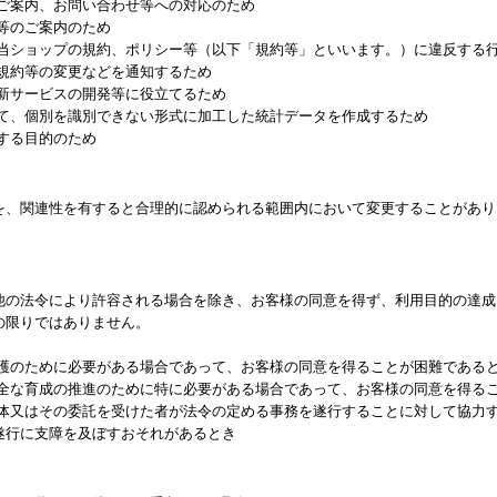
るご案内、お問い合わせ等への対応のため
等のご案内のため
る当ショップの規約、ポリシー等（以下「規約等」といいます。）に違反する
る規約等の変更などを通知するため
、新サービスの開発等に役立てるため
して、個別を識別できない形式に加工した統計データを作成するため
する目的のため
を、関連性を有すると合理的に認められる範囲内において変更することがあり
他の法令により許容される場合を除き、お客様の同意を得ず、利用目的の達成
の限りではありません。
保護のために必要がある場合であって、お客様の同意を得ることが困難である
健全な育成の推進のために特に必要がある場合であって、お客様の同意を得る
団体又はその委託を受けた者が法令の定める事務を遂行することに対して協力
遂行に支障を及ぼすおそれがあるとき